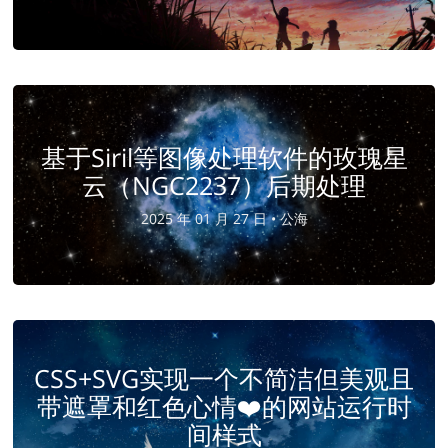
基于Siril等图像处理软件的玫瑰星
云（NGC2237）后期处理
2025 年 01 月 27 日 •
公海
CSS+SVG实现一个不简洁但美观且
带遮罩和红色心情❤️的网站运行时
间样式