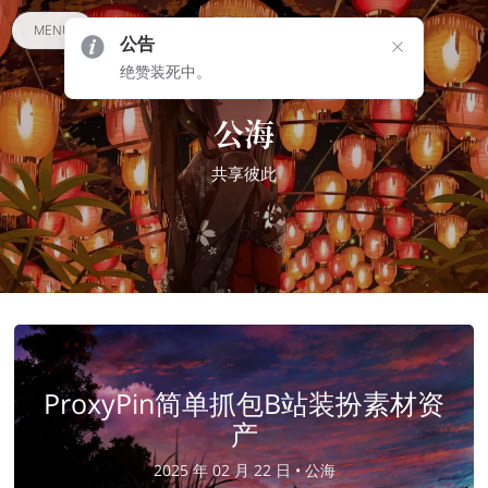
MENU
公告
绝赞装死中。
公海
共享彼此
ProxyPin简单抓包B站装扮素材资
产
2025 年 02 月 22 日 •
公海