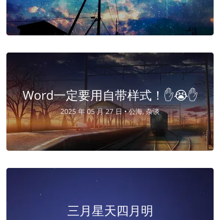
Word一定要用自带样式！✋😭✋
2025 年 05 月 27 日 •
公海, 杂谈
三月星天四月明