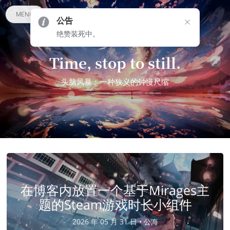
MENU
公告
绝赞装死中。
Time, stop to still.
头脑风暴：一种狭义的钟慢尺缩
在博客内放置一个基于Mirages主
题的Steam游戏时长小组件
2026 年 05 月 31 日 •
公海