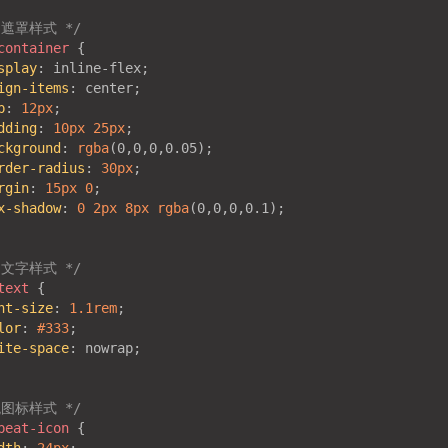
间遮罩样式 */
container
splay
ign-items
p
: 
12px
dding
: 
10px
25px
ckground
: 
rgba
rder-radius
: 
30px
rgin
: 
15px
0
x-shadow
: 
0
2px
8px
rgba
间文字样式 */
text
nt-size
: 
1.1rem
lor
: 
#333
ite-space
跳图标样式 */
beat-icon