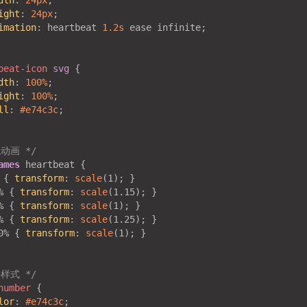
dth
: 
24px
ight
: 
24px
imation
: heartbeat 
1.2s
beat-icon
svg
dth
: 
100%
ight
: 
100%
ll
: 
#e74c3c
跳动画 */
ames
 { 
transform
: 
scale
% { 
transform
: 
scale
% { 
transform
: 
scale
% { 
transform
: 
scale
0% { 
transform
: 
scale
字样式 */
number
lor
: 
#e74c3c