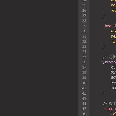
wi
he
an
.heart
wi
he
fi
/* 心
    @
keyfr
        0%
        25
        50
        75
        10
/* 数
.time-
co