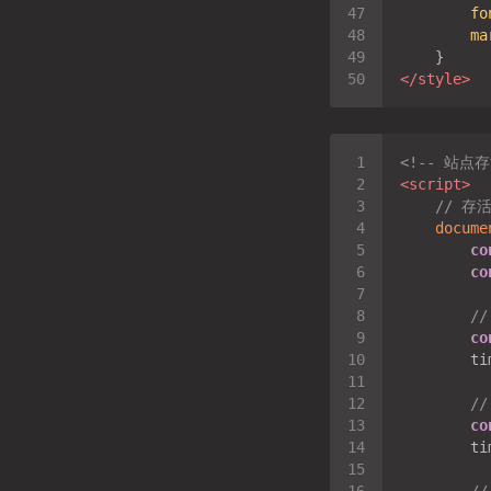
fo
ma
</
style
>
<!-- 站点存
<
script
>
// 存
docume
co
co
/
co
        ti
/
co
        ti