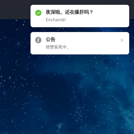
公告
绝赞装死中。