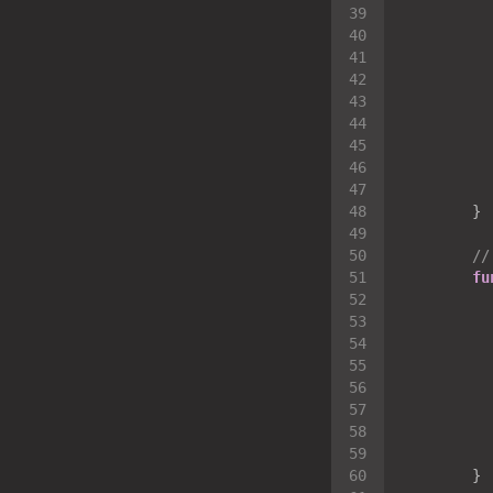
/
fu
          
          
          
          
          
          