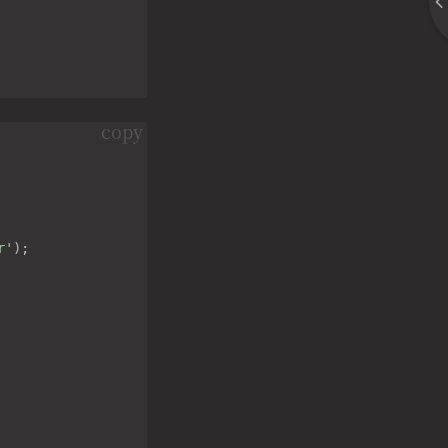
copy
r'