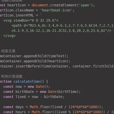
/ 创建心跳图标
nst
 heartIcon = 
document
.createElement(
'span'
artIcon.className = 
'heartbeat-icon'
artIcon.innerHTML = 
/ 组装元素
/ 时间计算函数
nction
calculateTime
(
) 
const
 now = 
new
Date
const
 birthDate = 
new
Date
const
const
 days = 
Math
.floor(lived / (
24
*
60
*
60
*
1000
const
 hours = 
Math
.floor((lived % (
24
*
60
*
60
*
1000
)) / (