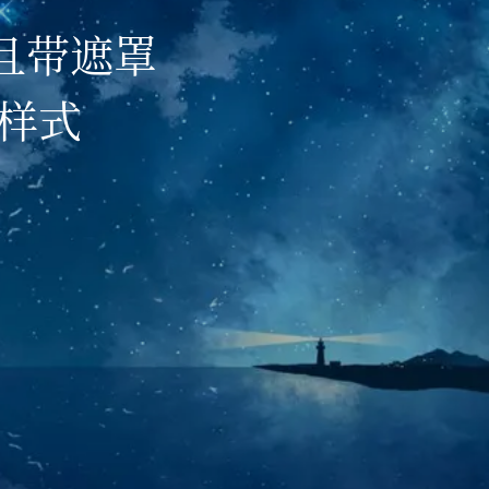
观且带遮罩
间样式