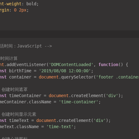
nt-weight
rgin
: 
0
2px
活时间：JavaScript -->
活时间计算
nt
.addEventListener(
'DOMContentLoaded'
, 
function
(
) 
nst
 birthTime = 
'2019/08/08 12:00:00'
nst
 container = 
document
.querySelector(
'footer .containe
/ 创建时间遮罩
nst
 timeContainer = 
document
.createElement(
'div'
meContainer.className = 
'time-container'
/ 创建时间显示元素
nst
 timeText = 
document
.createElement(
'div'
meText.className = 
'time-text'