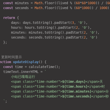
const
 minutes = 
Math
.floor((lived % (
60
*
60
*
1000
)) / (
6
const
 seconds = 
Math
.floor((lived % (
60
*
1000
)) / 
1000
return
days
: days.toString().padStart(
3
, 
'0'
hours
: hours.toString().padStart(
2
, 
'0'
minutes
: minutes.toString().padStart(
2
, 
'0'
seconds
: seconds.toString().padStart(
2
, 
'0'
/ 更新时间显示
nction
updateDisplay
(
) 
const
  timeText.innerHTML = 
      <span class="time-number">
${time.days}
      <span class="time-number">
${time.hours}
      <span class="time-number">
${time.minutes}
      <span class="time-number">
${time.seconds}
  `