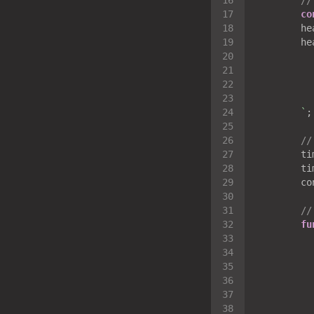
/
co
        he
        he
        `
/
/
fu