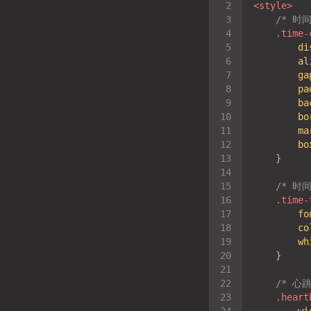
<
style
>
/* 时
.time-
di
al
ga
pa
ba
bo
ma
bo
/* 时
.time-
fo
co
wh
/* 心
.heart