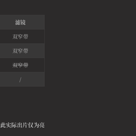
滤镜
双窄带
双窄带
双窄带
/
因此实际出片仅为亮