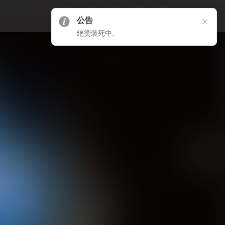
公告
绝赞装死中。