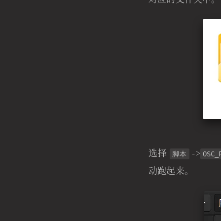
选择
->
脚本
OSC_
动跑起来。