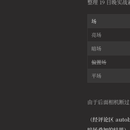
整理 19 日晚实战
场
亮场
暗场
偏置场
平场
由于后面相机断过
（经评论区 au
暗场叠加的结果）