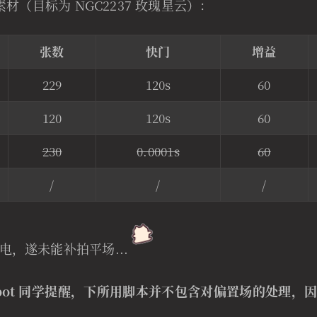
素材（目标为 NGC2237 玫瑰星云）：
张数
快门
增益
229
120s
60
120
120s
60
230
0.0001s
60
/
/
/
电，遂未能补拍平场...
tobot 同学提醒，下所用脚本并不包含对偏置场的处理，