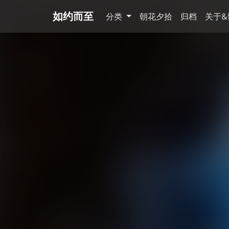
如约而至
分类
朝花夕拾
归档
关于&