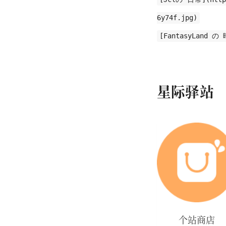
6y74f.jpg)
[FantasyLand の 暗
星际驿站
个站商店