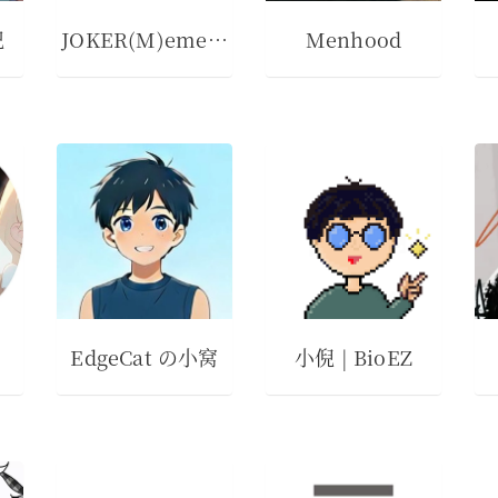
记
JOKER(M)ementos
Menhood
EdgeCat の小窝
小倪 | BioEZ