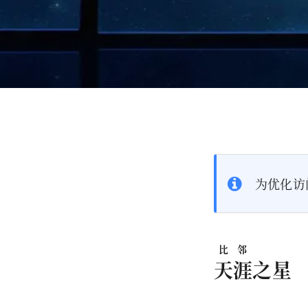
为优化访
比邻
天涯
之星