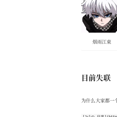
烟雨江東
目前失联
为什么大家都一
[Jclの 日常](https: