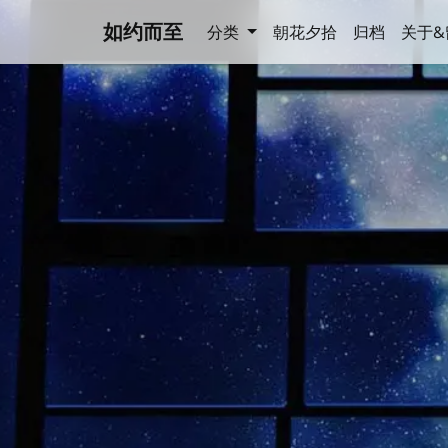
如约而至
分类
朝花夕拾
归档
关于&