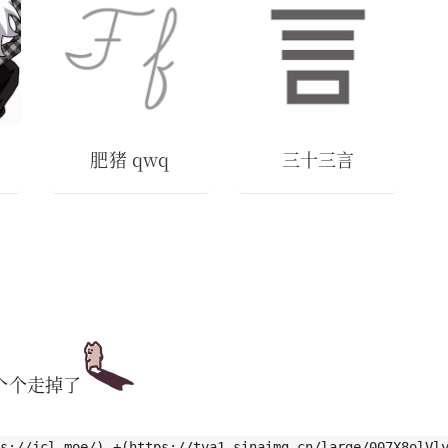
肥猪 qwq
三十三言
个个走掉了
//jcl.moe/) +(https://tva1.sinaimg.cn/large/007X8olVly