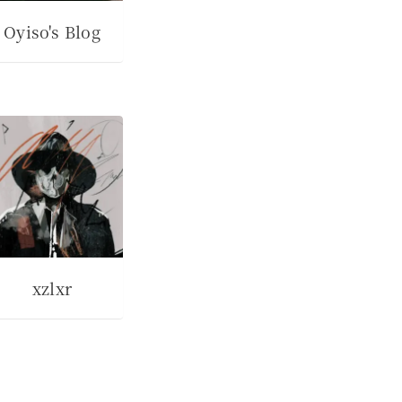
Oyiso's Blog
xzlxr