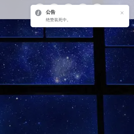
公告
绝赞装死中。