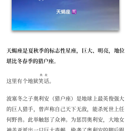
天蝎座是夏秋季的标志性星座，巨大、明亮，地位
堪比冬春季的猎户座。
典故
这里有个地狱
笑话
。
波塞冬之子奥利安（猎户座）是地球上最英俊强大
的巨人猎手，曾声称自己天下无敌，能杀死世上任
何野兽。此举触怒了众神。为惩罚奥利安，大地女
神盖亚派出一只巨大毒蝎，偷袭了奥利安的脚后跟