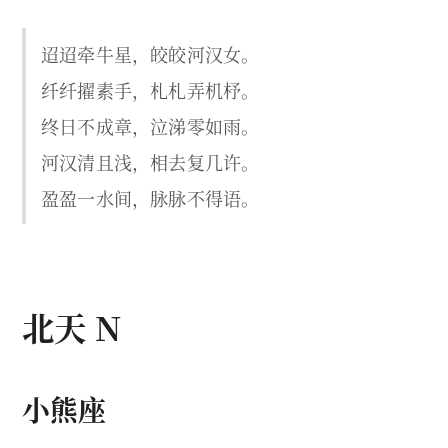
迢迢牵牛星，皎皎河汉女。
纤纤擢素手，札札弄机杼。
终日不成章，泣涕零如雨。
河汉清且浅，相去复几许。
盈盈一水间，脉脉不得语。
北天 N
小熊座