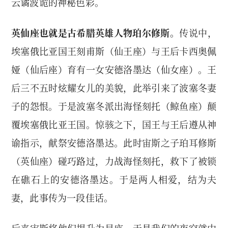
云谲波诡的神秘色彩。
英仙座也就是古希腊英雄人物珀尔修斯。
传说中，
埃塞俄比亚国王刻甫斯（仙王座）与王后卡西奥佩
娅（仙后座）育有一女安德洛墨达（仙女座）。王
后三不五时炫耀女儿的美貌，此举引来了波塞冬妻
子的怨恨。于是波塞冬派出海怪刻托（鲸鱼座）颠
覆埃塞俄比亚王国。惊骇之下，国王与王后遵从神
谕指示，献祭安德洛墨达。此时宙斯之子珀耳修斯
（英仙座）碰巧路过，力战海怪刻托，救下了被锁
在礁石上的安德洛墨达。于是两人相爱，结为夫
妻，此事传为一段佳话。
后来宙斯将他们提升为星座，于是我们的夜空就中