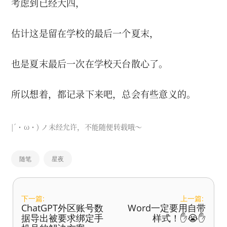
考虑到已经大四，
估计这是留在学校的最后一个夏末，
也是夏末最后一次在学校天台散心了。
所以想着，都记录下来吧，总会有些意义的。
|´・ω・) ノ未经允许，不能随便转载哦～
随笔
星夜
下一篇:
上一篇:
ChatGPT外区账号数
Word一定要用自带
据导出被要求绑定手
样式！✋😭✋