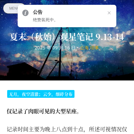
MENU
公告
绝赞装死中。
夏末（秋始）观星笔记 9.13-14
2025 年 09 月 16 日 •
公海
,
琐事
无月，夜空清澈；云少，细碎分布
仅记录了肉眼可见的大型星座。
记录时间主要为晚上八点到十点，所述可视情况仅