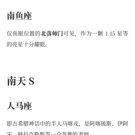
南鱼座
仅鱼眼位置的
北落师门
可见，作为一颗 1.15 星等
的亮星十分耀眼。
南天 S
人马座
即古希腊神话中的半人马喀戎，是阿喀琉斯、伊阿
宋、赫拉克勒斯等一众英雄的老师。