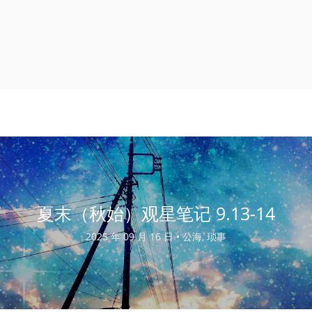
夏末（秋始）观星笔记 9.13-14
2025 年 09 月 16 日 •
公海, 琐事