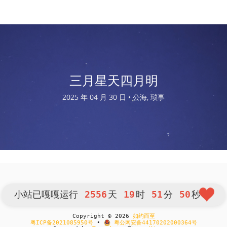
三月星天四月明
2025 年 04 月 30 日 •
公海, 琐事
小站已嘎嘎运行
2556
天
19
时
51
分
51
秒
Copyright © 2026
如约而至
粤ICP备2021085950号
•
粤公网安备44170202000364号