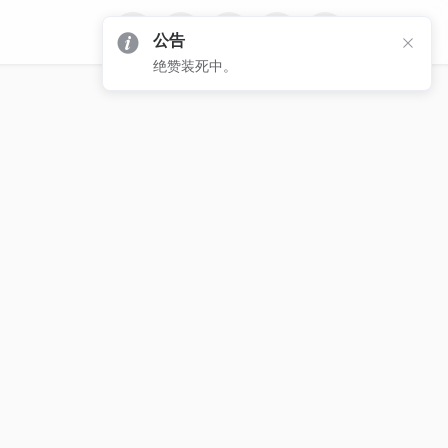
公告
绝赞装死中。