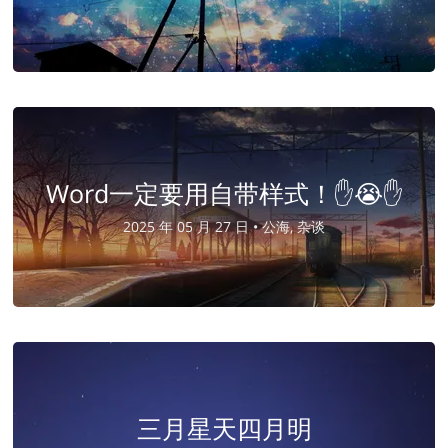
Word一定要用自带样式！✋😭✋
2025 年 05 月 27 日 •
公海, 杂谈
三月星天四月明