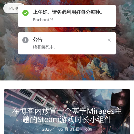
MENU
上午好。请务必利用好每分每秒。
Enchanté!
Time, stop to still.
公告
绝赞装死中。
头脑风暴：一种狭义的钟慢尺缩
在博客内放置一个基于Mirages主
题的Steam游戏时长小组件
2026 年 05 月 31 日 •
公海