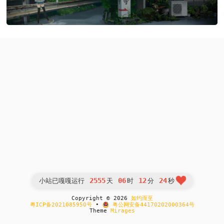
2555
06
12
24
小站已嘎嘎运行
天
时
分
秒
Copyright © 2026
如约而至
粤ICP备2021085950号
•
粤公网安备44170202000364号
Theme
Mirages