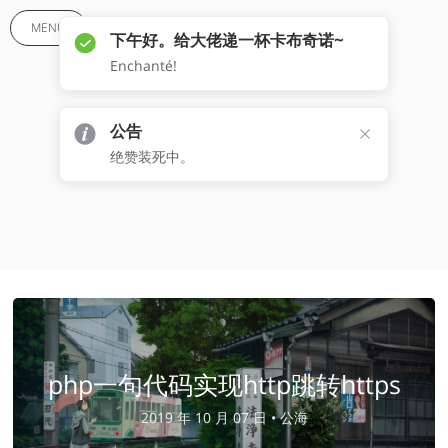
MENU
下午好。给大佬递一杯卡布奇诺~
Enchanté!
https
公告
绝赞装死中。
php一句代码实现http跳转https
2019 年 10 月 07 日 •
公海