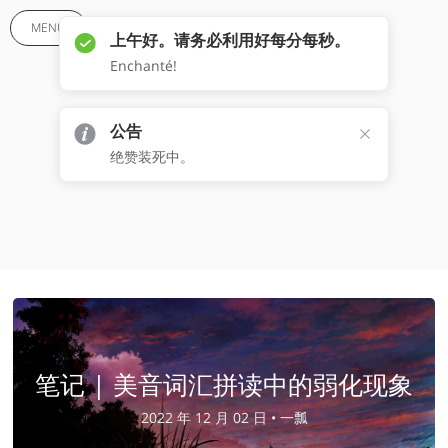
MENU
上午好。请务必利用好每分每秒。
Enchanté!
公告
绝赞装死中。
美式英语
笔记 | 美音词汇拼读中的弱化现象
2022 年 12 月 02 日 •
一瓢