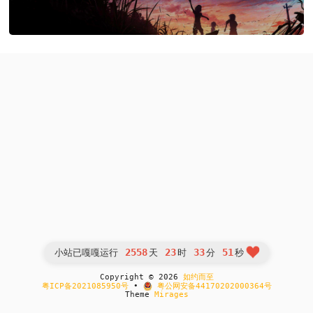
2558
23
33
51
小站已嘎嘎运行
天
时
分
秒
Copyright © 2026
如约而至
粤ICP备2021085950号
•
粤公网安备44170202000364号
Theme
Mirages