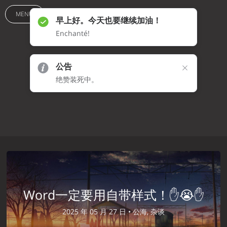
MENU
早上好。今天也要继续加油！
Enchanté!
笔记
公告
绝赞装死中。
Word一定要用自带样式！✋😭✋
2025 年 05 月 27 日 •
公海, 杂谈