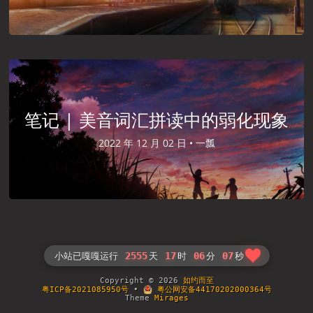
笔记 | 美音词汇拼读中的弱化现象
2022 年 12 月 02 日 •
一瓢
2555
17
06
07
小站已嘎嘎运行
天
时
分
秒
Copyright © 2026
如约而至
粤ICP备2021085950号
•
粤公网安备44170202000364号
Theme
Mirages