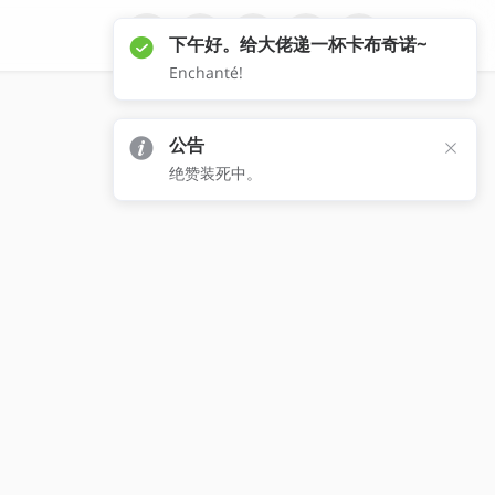
公告
绝赞装死中。