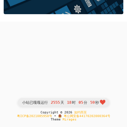
2555
18
05
59
小站已嘎嘎运行
天
时
分
秒
Copyright © 2026
如约而至
粤ICP备2021085950号
•
粤公网安备44170202000364号
Theme
Mirages