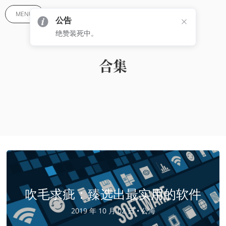
MENU
公告
绝赞装死中。
合集
吹毛求疵：臻选出最实用的软件
2019 年 10 月 02 日 •
公海