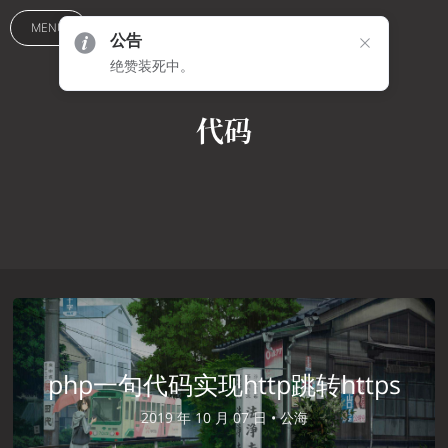
MENU
公告
绝赞装死中。
代码
php一句代码实现http跳转https
2019 年 10 月 07 日 •
公海