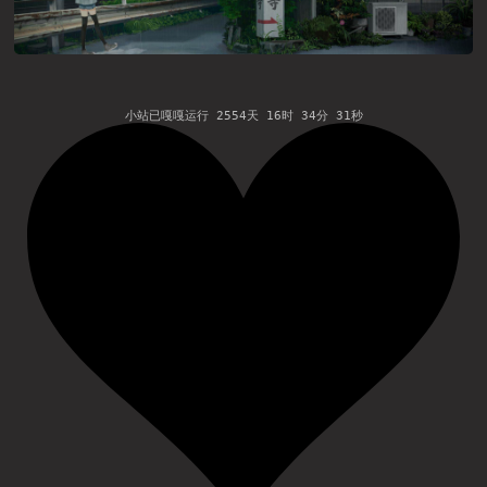
小站已嘎嘎运行
2554
天
16
时
34
分
31
秒